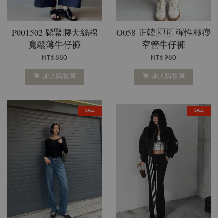
P001502 鬆緊腰天絲棉
O058 正韓🇰🇷 彈性極瘦
寬鬆薄牛仔褲
窄管牛仔褲
NT$ 880
NT$ 980
加入購物車
加入購物車
SALE
SALE