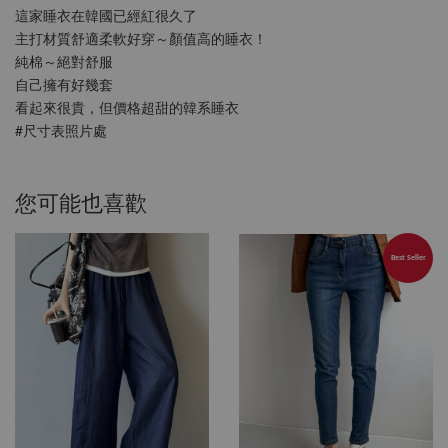
這家睡衣在韓國已經紅很久了
主打材質舒適柔軟好穿～顏值高的睡衣！
純棉～絕對舒服
自己擁有好幾套
看起來很貴，但價格超甜的韓系睡衣
#尺寸表照片處
您可能也喜歡
Best Seller