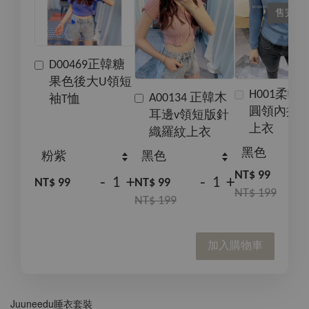
售完
D00469正韓糖
果色後大U領短
H001柔軟
A00134 正韓木
袖T恤
圓領內搭
耳邊v領短版針
上衣
織羅紋上衣
NT$ 99
-
+
-
+
NT$ 99
NT$ 99
NT$ 199
NT$ 199
加入購物車
Juuneedu睡衣套裝