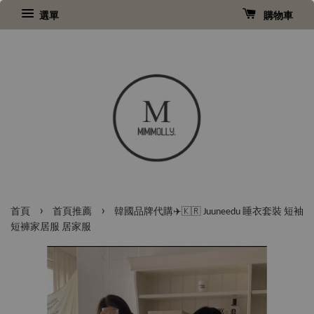
選單
購物車
›
›
首頁
首頁推薦
韓國品牌代購✈️🇰🇷 Juuneedu 睡衣套裝 短袖
短褲家居服 居家服