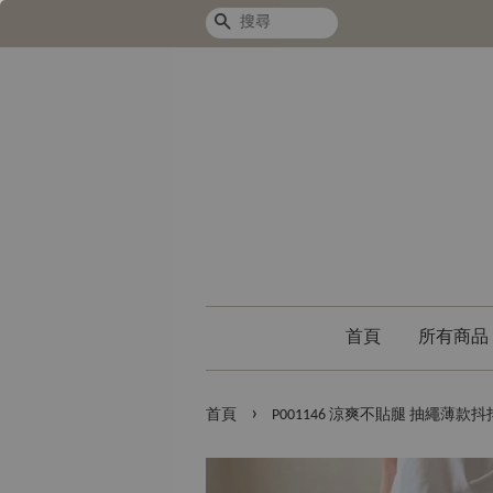
搜尋
首頁
所有商品
›
首頁
P001146 涼爽不貼腿 抽繩薄款