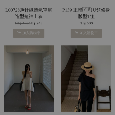
L00728薄針織透氣單肩
P139 正韓🇰🇷 U領修身
造型短袖上衣
版型T恤
NT$ 490
NT$ 249
NT$ 580
加入購物車
加入購物車