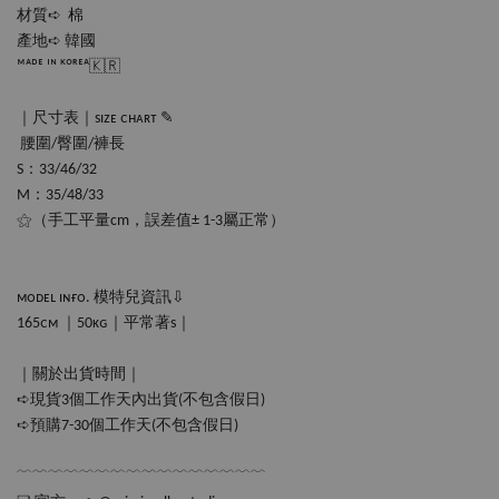
材質➪  棉
產地➪ 韓國
ᴹᴬᴰᴱ ᴵᴺ ᴷᴼᴿᴱᴬ🇰🇷
｜尺寸表｜sɪᴢᴇ ᴄʜᴀʀᴛ ✎
 腰圍/臀圍/褲長
S：33/46/32
M：35/48/33
⚝（手工平量cm，誤差值± 1-3屬正常）
ᴍᴏᴅᴇʟ ɪɴғᴏ. 模特兒資訊⇩
165ᴄᴍ ｜50ᴋɢ｜平常著s｜
｜關於出貨時間｜
➪現貨3個工作天內出貨(不包含假日)
➪預購7-30個工作天(不包含假日‪‪)
﹋﹋﹋﹋﹋﹋﹋﹋﹋﹋﹋﹋﹋﹋﹋﹋