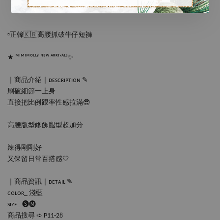
▫️正韓🇰🇷高腰抓破牛仔短褲
★ ᴹᴵᴹᴵᴹᴼᴸᴸᵞ ᴺᴱᵂ ᴬᴿᴿᴵᵛᴬᴸˢ✨
｜商品介紹｜ᴅᴇsᴄʀɪᴘᴛɪᴏɴ ✎
刷破細節一上身
直接把比例跟率性感拉滿😎
高腰版型修飾腿型超加分
辣得剛剛好
又保留日常百搭感🤍
｜商品資訊｜ᴅᴇᴛᴀɪʟ ✎
ᴄᴏʟᴏʀ_ 淺藍
sɪᴢᴇ_ 🅢🅜
商品搜尋 ➪ P11-28