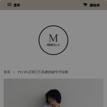
選單
購物車
›
首頁
P11-28 正韓🇰🇷高腰抓破牛仔短褲