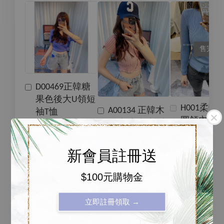
售完
D00469正韓糖
果色後大U領短
H001柔軟
A00134 正韓木
袖T恤
圓領內搭
耳邊v領短版針
上衣
織羅紋上衣
新會員註冊送
NT$ 99
-
+
-
+
NT$ 99
NT$ 99
$100元購物金
NT$ 199
NT$ 199
立即註冊領取 →
加入購物車