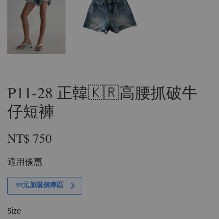
P11-28 正韓🇰🇷高腰抓破牛
仔短褲
NT$ 750
適用優惠
99元加購價專區
Size