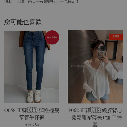
通勤、上課、兩天一夜輕旅行，一包搞定！
您可能也喜歡
SALE
Best Seller
O058 正韓🇰🇷 彈性極瘦
P062 正韓🇰🇷 繞脖背心
窄管牛仔褲
+寬鬆連帽薄長T恤 二件
套
NT$ 980