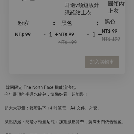
圓領內搭
耳邊v領短版針
上衣
織羅紋上衣
NT$ 99
-
+
-
+
NT$ 99
NT$ 99
NT$ 199
NT$ 199
加入購物車
 韓國限定 The North Face 機能流浪包
今年最頂的半月水餃包，慵懶好看、超能裝！
超大大容量：輕鬆裝下 14 吋筆電、A4 文件、外套。
減壓防潑：防潑水輕量尼龍＋加寬減壓背帶，裝滿出門依舊輕盈。