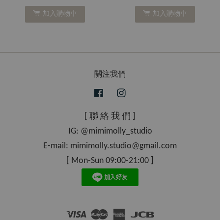
加入購物車
加入購物車
關注我們
Facebook
Instagram
[ 聯 絡 我 們 ]
IG: @mimimolly_studio
E-mail: mimimolly.studio@gmail.com
[ Mon-Sun 09:00-21:00 ]
Visa
Master
American
JCB