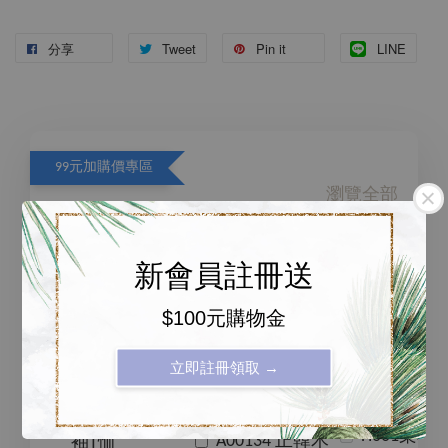
分享
Tweet
Pin it
LINE
99元加購價專區
瀏覽全部
新會員註冊送
$100元購物金
售完
立即註冊領取 →
D00469正韓糖
果色後大U領短
H001柔軟
A00134 正韓木
袖T恤