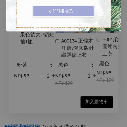
售完
立即註冊領取 →
D00469正韓糖
果色後大U領短
H001柔軟
A00134 正韓木
袖T恤
圓領內搭
耳邊v領短版針
上衣
織羅紋上衣
NT$ 99
-
+
-
+
NT$ 99
NT$ 99
NT$ 199
NT$ 199
加入購物車
#韓國北臉限定
 白標商品 背心洋裝 