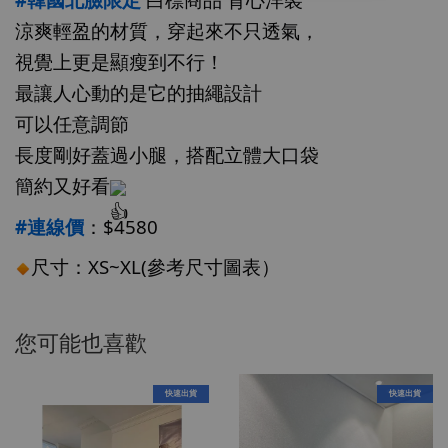
涼爽輕盈的材質，穿起來不只透氣，
視覺上更是顯瘦到不行！
最讓人心動的是它的抽繩設計
可以任意調節
長度剛好蓋過小腿，搭配立體大口袋
簡約又好看
#連線價
：$4580
尺寸：XS~XL(參考尺寸圖表）
您可能也喜歡
快速出貨
快速出貨