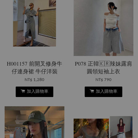
H001157 前開叉修身牛
P078 正韓🇰🇷辣妹露肩
仔連身裙 牛仔洋裝
圓領短袖上衣
NT$ 1,280
NT$ 790
加入購物車
加入購物車