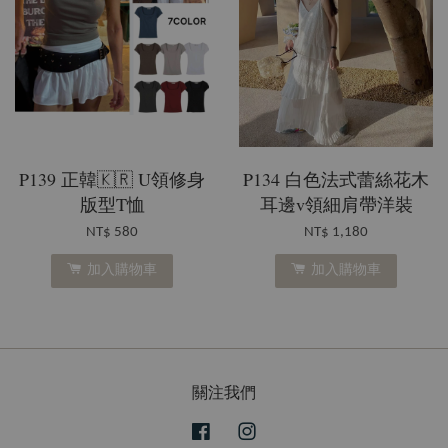
P139 正韓🇰🇷 U領修身
P134 白色法式蕾絲花木
版型T恤
耳邊v領細肩帶洋裝
NT$ 580
NT$ 1,180
加入購物車
加入購物車
關注我們
Facebook
Instagram