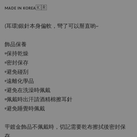
ᴍᴀᴅᴇ ɪɴ ᴋᴏʀᴇᴀ🇰🇷
(耳環)銀針本身偏軟，彎了可以掰直喲~
飾品保養
▫️保持乾燥
▫️密封保存
▫️避免碰刮
▫️遠離化學品
▫️避免在洗澡時佩戴
▫️佩戴時出汗請酒精棉擦耳針
▫️避免睡覺時佩戴
🪧鍍金飾品不佩戴時，切記需要乾布擦拭後密封保
存，