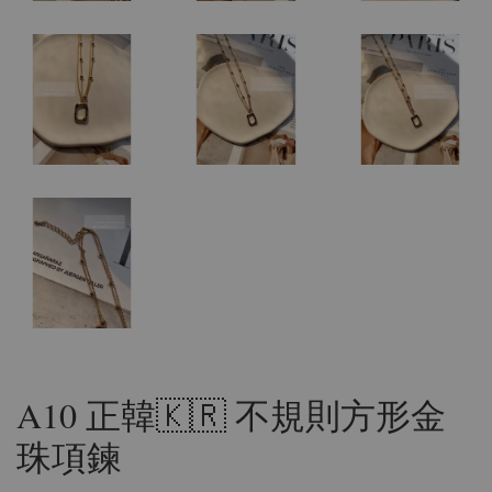
A10 正韓🇰🇷 不規則方形金
珠項鍊