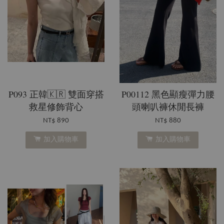
P093 正韓🇰🇷 雙面穿搭
P00112 黑色顯瘦彈力腰
救星修飾背心
頭喇叭褲休閒長褲
NT$ 890
NT$ 880
加入購物車
加入購物車