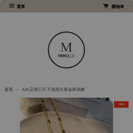
選單
購物車
›
首頁
A10 正韓🇰🇷 不規則方形金珠項鍊
SALE