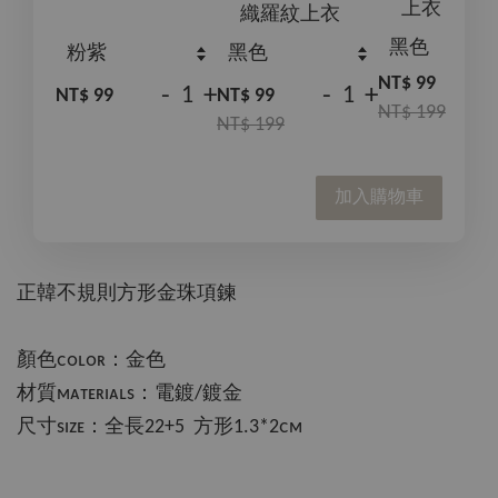
上衣
織羅紋上衣
NT$ 99
-
+
-
+
NT$ 99
NT$ 99
NT$ 199
NT$ 199
加入購物車
正韓不規則方形金珠項鍊
顏色ᴄᴏʟᴏʀ：金色
材質ᴍᴀᴛᴇʀɪᴀʟs：電鍍/鍍金
尺寸sɪᴢᴇ：全長22+5 方形1.3*2ᴄᴍ