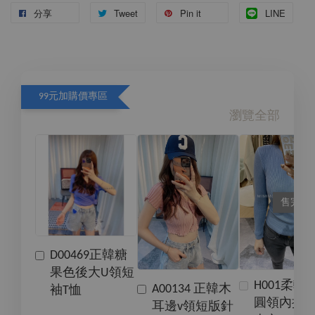
分享
Tweet
Pin it
LINE
99元加購價專區
瀏覽全部
售完
D00469正韓糖
果色後大U領短
H001柔軟
A00134 正韓木
袖T恤
圓領內搭
耳邊v領短版針