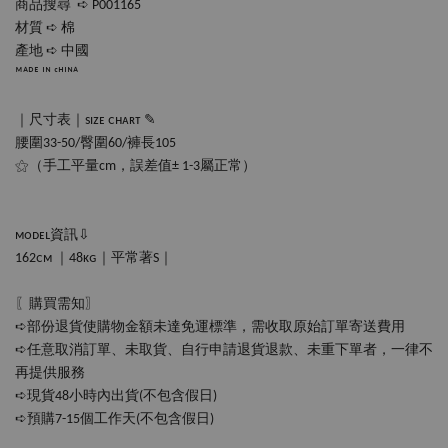
商品搜尋  ➪ P001165
材質 ➪ 棉
產地 ➪ 中國
ᴹᴬᴰᴱ ᴵᴺ ᶜᴴᴵᴺᴬ
｜尺寸表｜sɪᴢᴇ ᴄʜᴀʀᴛ ✎
腰圍33-50/臀圍60/褲長105
⚝（手工平量cm，誤差值± 1-3屬正常）
ᴍᴏᴅᴇʟ資訊⇩
162ᴄᴍ ｜48ᴋɢ｜平常著S｜
〖購買需知〗
➪部份退貨使購物金額未達免運標準，需收取原始訂單寄送費用
➪任意取消訂單、未取貨、自行申請退貨退款、未重下單者，一律不
再提供服務
➪現貨48小時內出貨(不包含假日)
➪預購7-15個工作天(不包含假日‪‪)