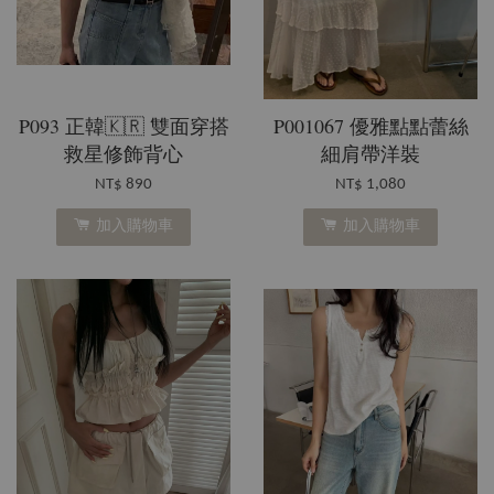
P093 正韓🇰🇷 雙面穿搭
P001067 優雅點點蕾絲
救星修飾背心
細肩帶洋裝
NT$ 890
NT$ 1,080
加入購物車
加入購物車