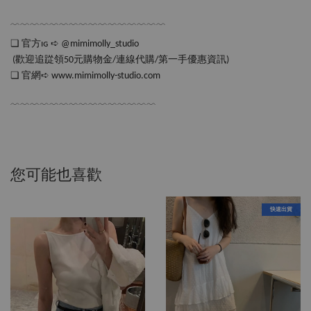
﹋﹋﹋﹋﹋﹋﹋﹋﹋﹋﹋﹋﹋﹋﹋﹋
❏ 官方ɪɢ ➪ @mimimolly_studio
 (歡迎追踨領50元購物金/連線代購/第一手優惠資訊)
❏ 官網➪ www.mimimolly-studio.com
﹋﹋﹋﹋﹋﹋﹋﹋﹋﹋﹋﹋﹋﹋﹋
您可能也喜歡
快速出貨