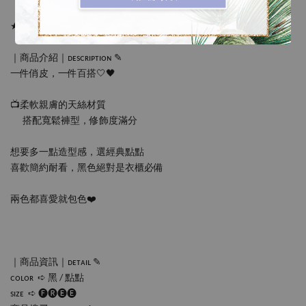
★ ᴹᴵᴹᴵᴹᴼᴸᴸᵞ  ᴺᴱᵂ ᴬᴿᴿᴵᵛᴬᴸˢ✨
｜商品介紹｜ᴅᴇsᴄʀɪᴘᴛɪᴏɴ ✎
一件俏皮，一件百搭🤍🖤
📺柔軟親膚的天絲材質
      搭配寬鬆褲型，修飾度滿分
想要多一點造型感，選經典點點
喜歡簡約耐看，黑色絕對是衣櫃必備
兩色都喜愛就包色❤️
｜商品資訊｜ᴅᴇᴛᴀɪʟ ✎
ᴄᴏʟᴏʀ  ➪ 黑 / 點點
sɪᴢᴇ  ➪ 🅕🅡🅔🅔