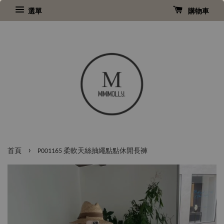
選單
購物車
›
首頁
P001165 柔軟天絲抽繩點點休閒長褲