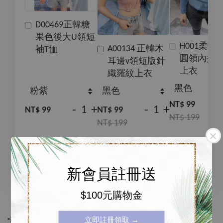
D00469正韓糖
果色後大U領短
H001柔軟
A00134 正韓木
袖T恤
圓領內搭
耳邊v領短版針
上衣
織羅紋上衣
NT$ 99
-
+
-
+
NT$ 99
NT$ 99
NT$ 199
NT$ 199
加入購物車
新會員註冊送
$100元購物金
立即註冊領取 →
▫️柔軟天絲抽繩點點休閒長褲