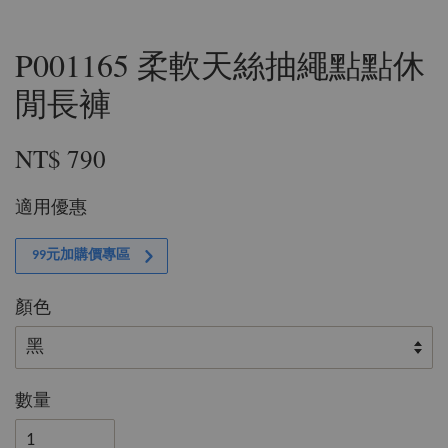
P001165 柔軟天絲抽繩點點休
閒長褲
NT$ 790
適用優惠
99元加購價專區
顏色
數量