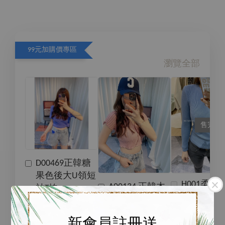
99元加購價專區
瀏覽全部
售完
D00469正韓糖
果色後大U領短
H001柔軟
A00134 正韓木
袖T恤
圓領內搭
耳邊v領短版針
上衣
織羅紋上衣
新會員註冊送