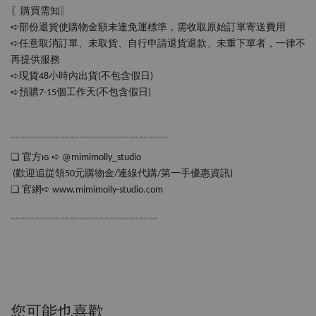
〖購買需知〗
➪部份退貨使購物金額未達免運標準，需收取原始訂單寄送費用
➪任意取消訂單、未取貨、自行申請退貨退款、未重下單者，一律不
再提供服務
➪現貨48小時內出貨(不包含假日)
➪預購7-15個工作天(不包含假日‪‪)
﹋﹋﹋﹋﹋﹋﹋﹋﹋﹋﹋﹋﹋﹋﹋﹋
❏ 官方ɪɢ ➪ @mimimolly_studio
 (歡迎追踨領50元購物金/連線代購/第一手優惠資訊)
❏ 官網➪ www.mimimolly-studio.com
﹋﹋﹋﹋﹋﹋﹋﹋﹋﹋﹋﹋﹋﹋﹋
您可能也喜歡