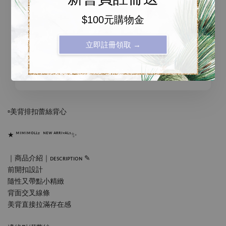
NT$ 99
$100元購物金
-
+
-
+
NT$ 99
NT$ 99
NT$ 199
NT$ 199
立即註冊領取 →
加入購物車
▫️美背排扣蕾絲背心
★ ᴹᴵᴹᴵᴹᴼᴸᴸᵞ  ᴺᴱᵂ ᴬᴿᴿᴵᵛᴬᴸˢ✨
｜商品介紹｜ᴅᴇsᴄʀɪᴘᴛɪᴏɴ ✎
前開扣設計
隨性又帶點小精緻
背面交叉線條
美背直接拉滿存在感