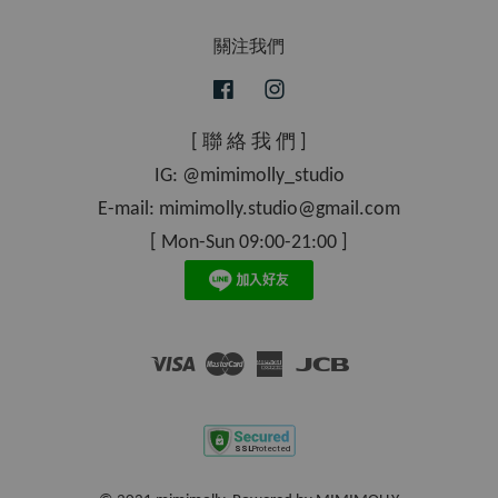
關注我們
Facebook
Instagram
[ 聯 絡 我 們 ]
IG: @mimimolly_studio
E-mail: mimimolly.studio@gmail.com
[ Mon-Sun 09:00-21:00 ]
Visa
Master
American
JCB
Express