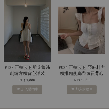
P138 正韓🇰🇷雕花蕾絲
P034 正韓🇰🇷 亞麻料方
刺繡方領背心洋裝
領排釦側綁帶氣質背心
NT$ 1,880
NT$ 1,380
加入購物車
加入購物車