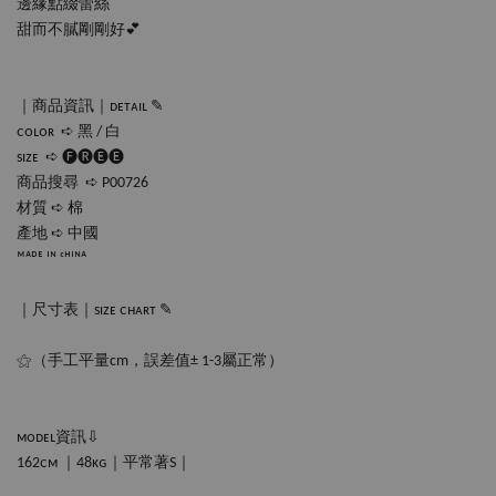
邊緣點綴蕾絲
甜而不膩剛剛好💕
｜商品資訊｜ᴅᴇᴛᴀɪʟ ✎
ᴄᴏʟᴏʀ  ➪ 黑 / 白
sɪᴢᴇ  ➪ 🅕🅡🅔🅔
商品搜尋  ➪ P00726
材質 ➪ 棉
產地 ➪ 中國
ᴹᴬᴰᴱ ᴵᴺ ᶜᴴᴵᴺᴬ
｜尺寸表｜sɪᴢᴇ ᴄʜᴀʀᴛ ✎
⚝（手工平量cm，誤差值± 1-3屬正常）
ᴍᴏᴅᴇʟ資訊⇩
162ᴄᴍ ｜48ᴋɢ｜平常著S｜