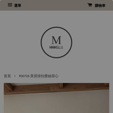
選單
購物車
›
首頁
P00726 美背排扣蕾絲背心