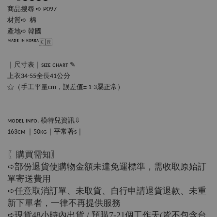
商品搜尋 ➪ P097
材質➪  棉
產地➪ 韓國
ᴹᴬᴰᴱ ᴵᴺ ᴷᴼᴿᴱᴬ🇰🇷
｜尺寸表｜sɪᴢᴇ ᴄʜᴀʀᴛ ✎
上衣34-55全長41公分
⚝（手工平量cm，誤差值± 1-3屬正常）
ᴍᴏᴅᴇʟ ɪɴғᴏ. 模特兒資訊⇩
163ᴄᴍ ｜50ᴋɢ｜平常著s｜
〖購買需知〗
➪部份退貨使購物金額未達免運標準，需收取原始訂
單寄送費用
➪任意取消訂單、未取貨、自行申請退貨退款、未重
新下單者，一律不再提供服務
➪現貨48小時內出貨 / 預購7-21個工作天(皆不包含台