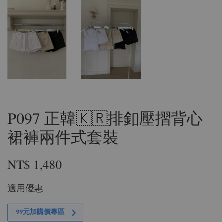
P097 正韓🇰🇷排釦壓摺背心
裙褲兩件式套裝
NT$ 1,480
適用優惠
99元加購價專區