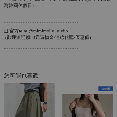
灣韓國休假日‪‪)
﹋﹋﹋﹋﹋﹋﹋﹋﹋﹋﹋﹋﹋﹋﹋﹋
❏ 官方ɪɢ ➪ @mimimolly_studio
(歡迎追踨領50元購物金/連線代購/優惠價)
﹋﹋﹋﹋﹋﹋﹋﹋﹋﹋﹋﹋﹋﹋﹋﹋
您可能也喜歡
快速出貨