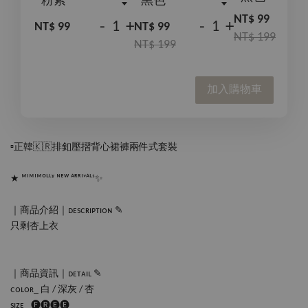
NT$ 99
-
+
-
+
NT$ 99
NT$ 99
NT$ 199
NT$ 199
加入購物車
▫️正韓🇰🇷排釦壓摺背心裙褲兩件式套裝
★ ᴹᴵᴹᴵᴹᴼᴸᴸᵞ ᴺᴱᵂ ᴬᴿᴿᴵᵛᴬᴸˢ✨
｜商品介紹｜ᴅᴇsᴄʀɪᴘᴛɪᴏɴ ✎
只剩杏上衣
｜商品資訊｜ᴅᴇᴛᴀɪʟ ✎
ᴄᴏʟᴏʀ_ 白 / 深灰 / 杏
sɪᴢᴇ_ 🅕🅡🅔🅔 