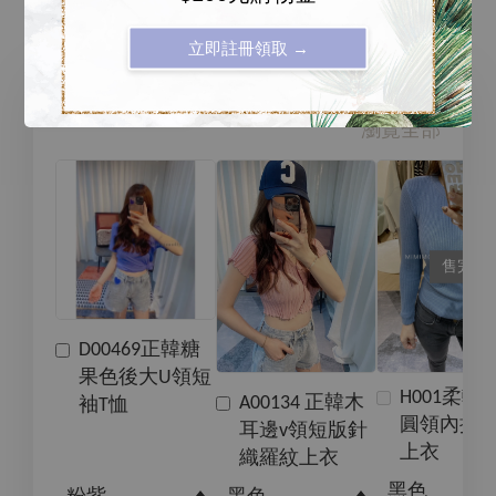
立即註冊領取 →
99元加購價專區
瀏覽全部
售完
D00469正韓糖
果色後大U領短
H001柔軟
A00134 正韓木
袖T恤
圓領內搭
耳邊v領短版針
上衣
織羅紋上衣