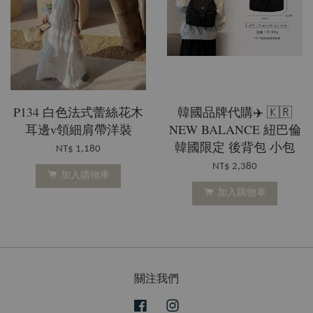
P134 白色法式蕾絲花木
韓國品牌代購✈️ 🇰🇷
耳邊v領細肩帶洋裝
NEW BALANCE 紐巴倫
韓國限定 後背包 小包
NT$ 1,180
NT$ 2,380
加入購物車
加入購物車
關注我們
Facebook
Instagram