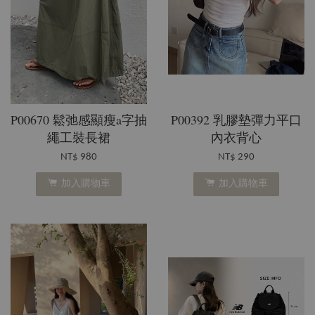
P00670 鬆弛感顯瘦a字抽
P00392 乳膠墊彈力平口
繩工裝長裙
內衣背心
NT$ 980
NT$ 290
加入購物車
加入購物車