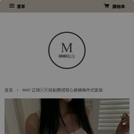
選單
購物車
›
首頁
P097 正韓🇰🇷排釦壓摺背心裙褲兩件式套裝