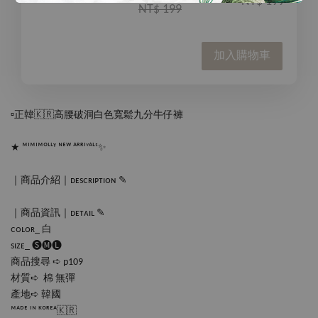
NT$ 199
NT$ 199
加入購物車
▫️正韓🇰🇷高腰破洞白色寬鬆九分牛仔褲
★ ᴹᴵᴹᴵᴹᴼᴸᴸᵞ ᴺᴱᵂ ᴬᴿᴿᴵᵛᴬᴸˢ✨
｜商品介紹｜ᴅᴇsᴄʀɪᴘᴛɪᴏɴ ✎
｜商品資訊｜ᴅᴇᴛᴀɪʟ ✎
ᴄᴏʟᴏʀ_ 白
sɪᴢᴇ_ 🅢🅜🅛
商品搜尋 ➪ p109
材質➪  棉 無彈
產地➪ 韓國
ᴹᴬᴰᴱ ᴵᴺ ᴷᴼᴿᴱᴬ🇰🇷