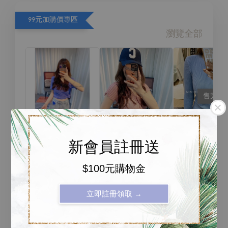
99元加購價專區
瀏覽全部
售完
D00469正韓糖
新會員註冊送
果色後大U領短
H001柔軟
A00134 正韓木
袖T恤
$100元購物金
圓領內搭
耳邊v領短版針
上衣
織羅紋上衣
立即註冊領取 →
NT$ 99
-
+
-
+
NT$ 99
NT$ 99