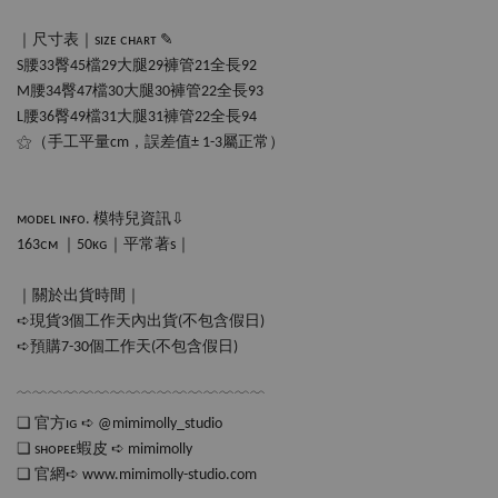
｜尺寸表｜sɪᴢᴇ ᴄʜᴀʀᴛ ✎
S腰33臀45檔29大腿29褲管21全長92
M腰34臀47檔30大腿30褲管22全長93
L腰36臀49檔31大腿31褲管22全長94
⚝（手工平量cm，誤差值± 1-3屬正常）
ᴍᴏᴅᴇʟ ɪɴғᴏ. 模特兒資訊⇩
163ᴄᴍ ｜50ᴋɢ｜平常著s｜
｜關於出貨時間｜
➪現貨3個工作天內出貨(不包含假日)
➪預購7-30個工作天(不包含假日‪‪)
﹋﹋﹋﹋﹋﹋﹋﹋﹋﹋﹋﹋﹋﹋﹋﹋
❏ 官方ɪɢ ➪ @mimimolly_studio
❏ sʜᴏᴘᴇᴇ蝦皮 ➪ mimimolly
❏ 官網➪ www.mimimolly-studio.com