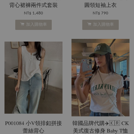
背心裙褲兩件式套裝
圓領短袖上衣
NT$ 1,480
NT$ 790
加入購物車
加入購物車
P001084 小V領排釦拼接
韓國品牌代購✈️🇰🇷 CK
蕾絲背心
美式復古修身 Baby T恤