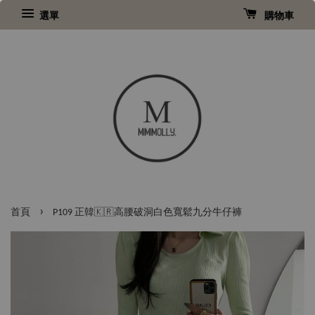
選單
購物車
›
首頁
P109 正韓🇰🇷高腰破洞白色寬鬆九分牛仔褲