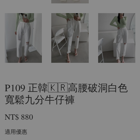
P109 正韓🇰🇷高腰破洞白色
寬鬆九分牛仔褲
NT$ 880
適用優惠