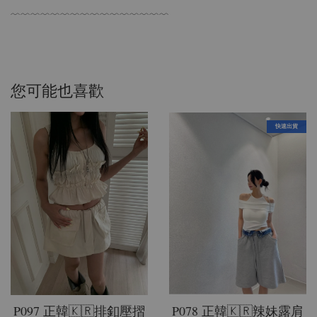
﹋﹋﹋﹋﹋﹋﹋﹋﹋﹋﹋﹋﹋﹋﹋﹋
您可能也喜歡
快速出貨
P097 正韓🇰🇷排釦壓摺
P078 正韓🇰🇷辣妹露肩