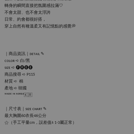
轉身的瞬間直接把氛圍感拉滿🤍
不會太甜、也不會太浮誇
日常、約會都很好搭，
穿上自然有種溫柔又有記憶點的感覺💭
⠀
｜商品資訊｜ᴅᴇᴛᴀɪʟ ✎
ᴄᴏʟᴏʀ ➪ 白/黑
sɪᴢᴇ ➪ 🅕🅡🅔🅔 
商品搜尋 ➪ P115
材質 ➪  棉
產地 ➪ 韓國
ᴹᴬᴰᴱ ᴵᴺ ᴷᴼᴿᴱᴬ🇰🇷
｜尺寸表｜sɪᴢᴇ ᴄʜᴀʀᴛ ✎
最大胸圍60衣長46公分
⚝（手工平量cm，誤差值± 1-3屬正常）