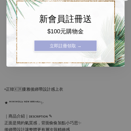
上衣
織羅紋上衣
新會員註冊送
NT$ 99
-
+
-
+
NT$ 99
NT$ 99
NT$ 199
$100元購物金
NT$ 199
立即註冊領取 →
加入購物車
▫️正韓🇰🇷優雅後綁帶設計感上衣
★ ᴹᴵᴹᴵᴹᴼᴸᴸᵞ ᴺᴱᵂ ᴬᴿᴿᴵᵛᴬᴸˢ✨
｜商品介紹｜ᴅᴇsᴄʀɪᴘᴛɪᴏɴ ✎
正面是簡約氣質感，背面偷偷加點小巧思✨
後綁帶設計讓整體更有層次與精緻感