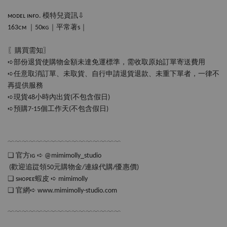
ᴍᴏᴅᴇʟ ɪɴғᴏ. 模特兒資訊⇩
163ᴄᴍ ｜50ᴋɢ｜平常著s｜
〖購買需知〗
➪部份退貨使購物金額未達免運標準，需收取原始訂單寄送費用
➪任意取消訂單、未取貨、自行申請退貨退款、未重下單者，一律不
再提供服務
➪現貨48小時內出貨(不包含假日)
➪預購7-15個工作天(不包含假日‪‪)
﹋﹋﹋﹋﹋﹋﹋﹋﹋﹋﹋﹋﹋﹋﹋﹋
❏ 官方ɪɢ ➪ @mimimolly_studio
 (歡迎追踨領50元購物金/連線代購/優惠價)
❏ sʜᴏᴘᴇᴇ蝦皮 ➪ mimimolly
❏ 官網➪ www.mimimolly-studio.com
﹋﹋﹋﹋﹋﹋﹋﹋﹋﹋﹋﹋﹋﹋﹋﹋