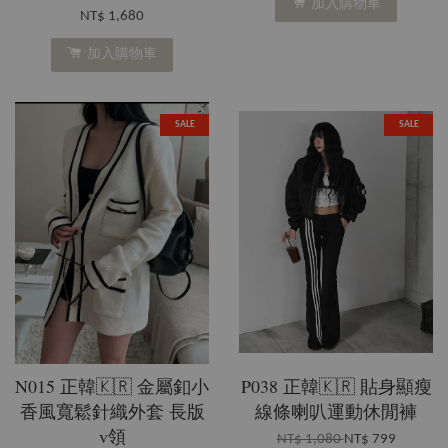
加入購物車
NT$ 1,680
加入購物車
SALE
SALE
N015 正韓🇰🇷 金屬釦小
P038 正韓🇰🇷 貼身顯瘦
香風寬鬆針織外套 長版
線條喇叭運動休閒褲
v領
NT$ 1,080
NT$ 799