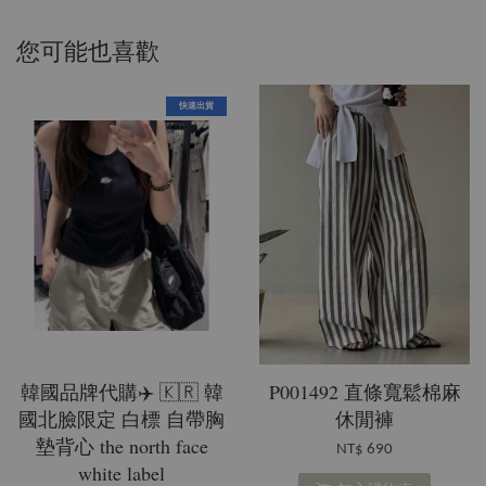
您可能也喜歡
快速出貨
韓國品牌代購✈️ 🇰🇷 韓
P001492 直條寬鬆棉麻
國北臉限定 白標 自帶胸
休閒褲
墊背心 the north face
NT$ 690
white label