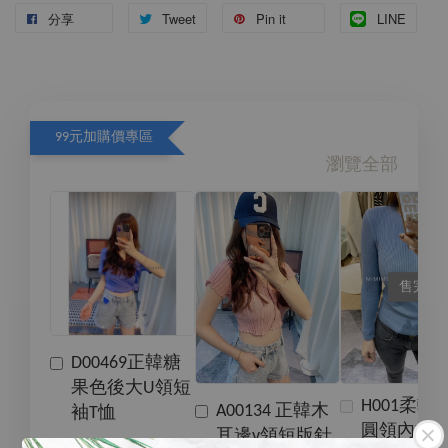
分享
Tweet
Pin it
LINE
99元加購價專區
瀏覽全部
售完
D00469正韓糖
果色後大U領短
H001柔軟
A00134 正韓木
袖T恤
圓領內搭
耳邊v領短版針