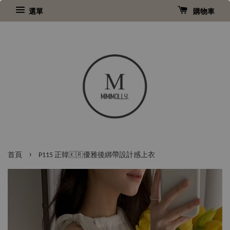
選單
購物車
›
首頁
P115 正韓🇰🇷優雅後綁帶設計感上衣