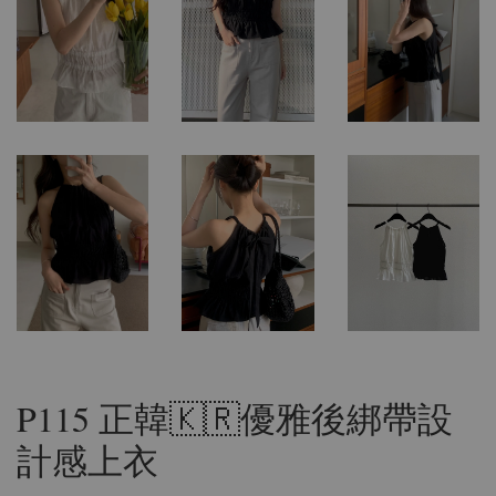
P115 正韓🇰🇷優雅後綁帶設
計感上衣